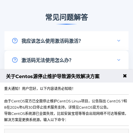
常见问题解答
我应该怎么使用激活码激活？
使用激活码激活您的账户需要通过SSH登录后操
激活码无法使用怎么办？
作，具体步骤如下：
使用SSH信息登录
- 首先使用您的SSH凭证登录
如果激活码无法使用，请尝试以下解决方案：
✖
关于Centos源停止维护导致源失效解决方案
激活码有使用期限吗？
到系统
确保输入的激活码完全正确
重大通知！用户您好，以下内容请务必知晓！
进入设置页面
- 在主界面中点击"设置"选项
检查您的网络连接是否正常
是的，当前提供的免费激活码从激活当日起半年有
找到系统授权
- 在设置菜单中找到并点击"系统
由于CentOS官方已全面停止维护CentOS Linux项目，公告指出 CentOS 7和
确认激活码未过期或已被使用
效。激活后，您可以在有效期内无限制使用所有高
授权"选项
8在2024年6月30日停止技术服务支持，详情见CentOS官方公告。
如果问题仍然存在，请联系客服支持
级功能。有效期结束后，您需要重新输入新的激活
导致CentOS系统源已全面失效，比如安装宝塔等等会出现网络不可达等报错，
点击立即授权
- 在系统授权页面中点击"立即授
码。
解决方案是更换系统源。输入以下命令：
权"按钮
输入激活码
- 在弹出的对话框中输入您的激活码