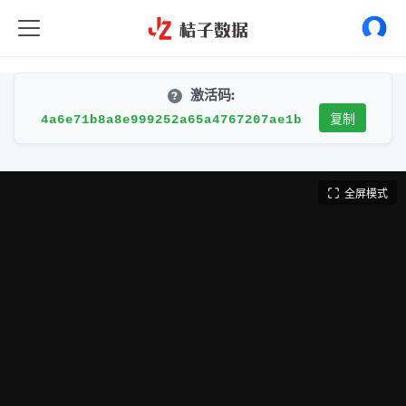
激活码:
?
复制
4a6e71b8a8e999252a65a4767207ae1b
全屏模式