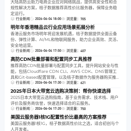
大陆高防云助力电商企业应对网络挑战，提供高安全性和合
规性解决方案，桔子数据推荐高性价比服务器，保障业务稳
定运行。
2026-06-04 18:00
行业新闻
浏览量：705
明年年香港精品云行业应用场景拓展分析
香港云服务市场明年将迎发展机遇，桔子数据提供全面云备
份、弹性计算、AI/ML和物联网服务，助力企业高效、灵活、
安全地运营。
2026-06-04 17:50
行业新闻
浏览量：407
高防CDN批量部署和配置同步工具推荐
推荐高防CDN批量部署与配置同步工具，提升网站安全与性
能，包括Cloudflare CDN CLI、AWS CDK、DNS管理工
具和Git-based配置管理，以及桔子数据作为服务器购买推
2026-06-04 17:30
荐。
行业新闻
浏览量：621
2025年日本大带宽云选购决策树：帮你快速选择
2025日本大带宽云选购指南，基于业务需求、技术栈、用户
评价及服务商信誉，快速选择适合的云服务。
2026-06-04 17:20
行业新闻
浏览量：750
美国云服务器1核1G配置性价比最高的方案推荐
美国云服务器1核1G，桔子数据高性价比之选，适合初创与个
人开发者。