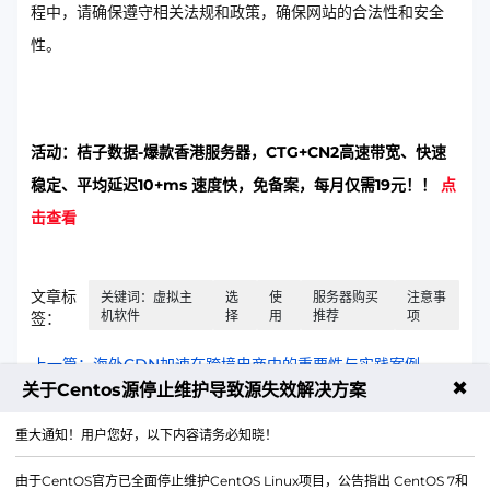
程中，请确保遵守相关法规和政策，确保网站的合法性和安全
性。
活动：桔子数据-爆款香港服务器，CTG+CN2高速带宽、快速
稳定、平均延迟10+ms 速度快，免备案，每月仅需19元！！
点
击查看
文章标
关键词：虚拟主
选
使
服务器购买
注意事
机软件
择
用
推荐
项
签：
上一篇：海外CDN加速在跨境电商中的重要性与实践案例
✖
关于Centos源停止维护导致源失效解决方案
下一篇：探索国外免费服务器的优缺点与使用方法
重大通知！用户您好，以下内容请务必知晓！
由于CentOS官方已全面停止维护CentOS Linux项目，公告指出 CentOS 7和