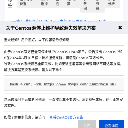
位置
选择
性
荐
数
务
分析
签：
据
器
上一篇：详解如何在Python中使用证书和Requests库
✖
关于Centos源停止维护导致源失效解决方案
下一篇：优化用户交互与系统效能的策略
重大通知！用户您好，以下内容请务必知晓！
由于CentOS官方已全面停止维护CentOS Linux项目，公告指出 CentOS 7和
8在2024年6月30日停止技术服务支持，详情见CentOS官方公告。
导致CentOS系统源已全面失效，比如安装宝塔等等会出现网络不可达等报错，
解决方案是更换系统源。输入以下命令：
bash <(curl -sSL https://www.95vps.com/linux/main.sh)
然后选择阿里云或者其他源，一直按回车不要选Y。源更换完成后，即可正常安
微信公众号
装软件。
IDC/ISP证号 B1-20214840
如需了解更多信息，请访问：
查看CentOS官方公告
网站备案号 苏ICP备20013130号-3
关闭
查看详情
网站地图