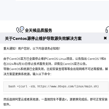
全天候品质服务
✖
关于Centos源停止维护导致源失效解决方案
重大通知！用户您好，以下内容请务必知晓！
由于CentOS官方已全面停止维护CentOS Linux项目，公告指出 CentOS 7和8
江苏铭联云计算有限公司
在2024年6月30日停止技术服务支持，详情见CentOS官方公告。
Copyright © 2019-2026 All Rights Reserved.铭联科技 
导致CentOS系统源已全面失效，比如安装宝塔等等会出现网络不可达等报错，解
所有
决方案是更换系统源。输入以下命令：
电子邮箱：
mail@6w.cx
bash <(curl -sSL https://www.95vps.com/linux/main.sh)
商务QQ：
37809874
公司地址：
苏州市姑苏区博济江南智造园1幢2029室
然后选择阿里云或者其他源，一直按回车不要选Y。源更换完成后，即可正常安装
软件。