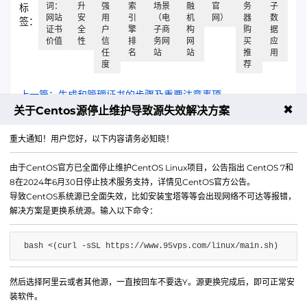
词：
升
强
索
场景
融
官
务
子
标
网站
安
用
引
（电
机
网）
器
数
签：
证书
全
户
擎
子商
构
购
据
价值
性
信
排
务网
网
买
应
任
名
站
站
推
用
度
荐
上一篇：生成和管理证书的步骤及重要注意事项
✖
关于Centos源停止维护导致源失效解决方案
下一篇：生成并管理证书的流程与关键点
重大通知！用户您好，以下内容请务必知晓！
由于CentOS官方已全面停止维护CentOS Linux项目，公告指出 CentOS 7和
8在2024年6月30日停止技术服务支持，详情见CentOS官方公告。
导致CentOS系统源已全面失效，比如安装宝塔等等会出现网络不可达等报错，
解决方案是更换系统源。输入以下命令：
bash <(curl -sSL https://www.95vps.com/linux/main.sh)
然后选择阿里云或者其他源，一直按回车不要选Y。源更换完成后，即可正常安
微信公众号
装软件。