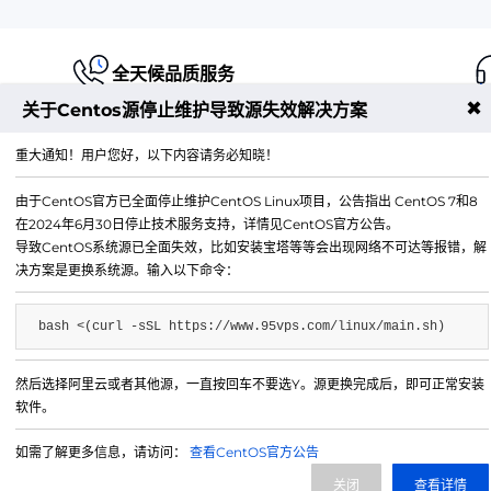
全天候品质服务
✖
关于Centos源停止维护导致源失效解决方案
重大通知！用户您好，以下内容请务必知晓！
由于CentOS官方已全面停止维护CentOS Linux项目，公告指出 CentOS 7和8
江苏铭联云计算有限公司
在2024年6月30日停止技术服务支持，详情见CentOS官方公告。
Copyright © 2019-2026 All Rights Reserved.铭联科技 
导致CentOS系统源已全面失效，比如安装宝塔等等会出现网络不可达等报错，解
所有
决方案是更换系统源。输入以下命令：
电子邮箱：
mail@6w.cx
bash <(curl -sSL https://www.95vps.com/linux/main.sh)
商务QQ：
37809874
公司地址：
苏州市姑苏区博济江南智造园1幢2029室
然后选择阿里云或者其他源，一直按回车不要选Y。源更换完成后，即可正常安装
软件。
如需了解更多信息，请访问：
查看CentOS官方公告
关闭
查看详情