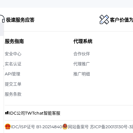
极速服务应答
客户价值
服务指南
代理系统
安全中心
合作伙伴
实名认证
代理推广
版权
API管理
推广明细
提交工单
服务条款
IDC公司
TWTchat智能客服
IDC/ISP证号 B1-20214840
网站备案号 苏ICP备20013130号-3