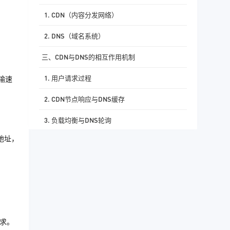
1. CDN（内容分发网络）
2. DNS（域名系统）
三、CDN与DNS的相互作用机制
1. 用户请求过程
输速
2. CDN节点响应与DNS缓存
3. 负载均衡与DNS轮询
地址，
四、服务器购买推荐及桔子数据参考
五、结论
请求。