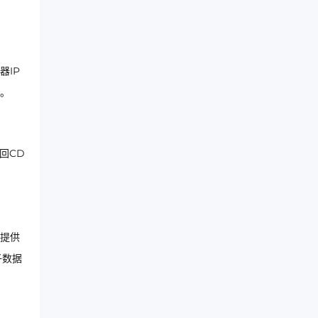
器IP
析。
回CD
提供
子数据