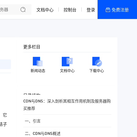
文档中心
控制台
登录
免费注册
全部产品
新闻资讯
帮助文档
更多栏目
热销推荐
香港精品CN2云
新闻动态
文档中心
下载中心
香港优化CN2云
目录结构
CDN与DNS：深入剖析其相互作用机制及服务器购
买推荐
。它
一、引言
桔子
二、CDN与DNS概述