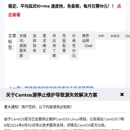
稳定、平均延迟10+ms 速度快，免备案，每月仅需19元！！
点
击查看
文章
关键
选
需
供
性
价
推荐
HP
AWS
G
词：
择
求
应
能
格
品牌
标
美国
指
确
商
配
性
（Dell
签：
服务
南
定
了
置
价
器
解
比
上一篇：跨境电商时代的外贸虚拟主机选择策略
✖
关于Centos源停止维护导致源失效解决方案
下一篇：申请企业邮箱的具体流程和步骤
重大通知！用户您好，以下内容请务必知晓！
由于CentOS官方已全面停止维护CentOS Linux项目，公告指出 CentOS 7和
8在2024年6月30日停止技术服务支持，详情见CentOS官方公告。