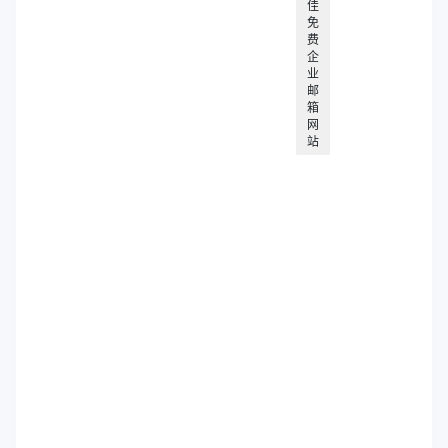
佳
免
费
企
业
邮
箱
网
站