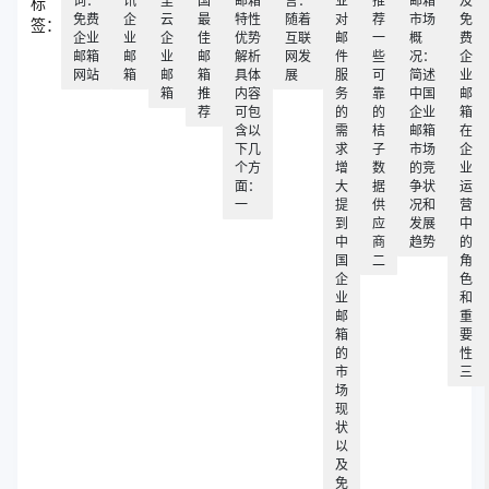
词：
讯
里
国
邮箱
言：
业
推
邮箱
及
标
免费
企
云
最
特性
随着
对
荐
市场
免
签：
企业
业
企
佳
优势
互联
邮
一
概
费
邮箱
邮
业
邮
解析
网发
件
些
况：
企
网站
箱
邮
箱
具体
展
服
可
简述
业
箱
推
内容
务
靠
中国
邮
荐
可包
的
的
企业
箱
含以
需
桔
邮箱
在
下几
求
子
市场
企
个方
增
数
的竞
业
面：
大
据
争状
运
一
提
供
况和
营
到
应
发展
中
中
商
趋势
的
国
二
角
企
色
业
和
邮
重
箱
要
的
性
市
三
场
现
状
以
及
免