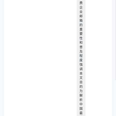
费
企
业
邮
箱
的
重
要
性
和
普
及
程
度
强
调
本
文
目
的
为
解
析
中
国
最