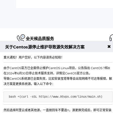
全天候品质服务
✖
关于Centos源停止维护导致源失效解决方案
重大通知！用户您好，以下内容请务必知晓！
由于CentOS官方已全面停止维护CentOS Linux项目，公告指出 CentOS 7和8
江苏铭联云计算有限公司
在2024年6月30日停止技术服务支持，详情见CentOS官方公告。
Copyright © 2019-2026 All Rights Reserved.铭联科技 
导致CentOS系统源已全面失效，比如安装宝塔等等会出现网络不可达等报错，解
所有
决方案是更换系统源。输入以下命令：
电子邮箱：
mail@6w.cx
bash <(curl -sSL https://www.95vps.com/linux/main.sh)
商务QQ：
37809874
公司地址：
苏州市姑苏区博济江南智造园1幢2029室
然后选择阿里云或者其他源，一直按回车不要选Y。源更换完成后，即可正常安装