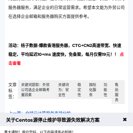
服务器服务，满足企业的日常运营需求。希望本文能为外贸公司
在选择企业邮箱和服务器购买方面提供参考。
活动：桔子数据-爆款香港服务器，CTG+CN2高速带宽、快速
稳定、平均延迟10+ms 速度快，免备案，每月仅需19元！！
点
击查看
文章
关键词提取：外贸
关键词
稳
国际
功
售
公司选企业邮箱考
为：安
定
化服
能
后
标
量因素
全性
性
务
性
服
签：
务
上一篇：全球云计算服务市场分析
✖
关于Centos源停止维护导致源失效解决方案
下一篇：虚拟主机排行榜解析及选择指南
重大通知！用户您好，以下内容请务必知晓！