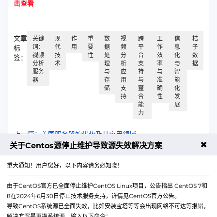
击查看
文章
关键
现
作
重
数
视
跨
工
信
桔
词：
代
用
要
据
频
平
作
息
子
标
视频
技
性
处
分
台
效
化
数
签：
分析
术
理
析
支
率
与
据
服务
与
应
持
与
智
器
存
用
与
准
能
储
支
整
确
化
持
合
性
发
能
展
力
上一篇：美国服务器的优势及其应用领域
✖
关于Centos源停止维护导致源失效解决方案
下一篇：163邮箱，企业专属的安全通讯解决方案
重大通知！用户您好，以下内容请务必知晓！
由于CentOS官方已全面停止维护CentOS Linux项目，公告指出 CentOS 7和
8在2024年6月30日停止技术服务支持，详情见CentOS官方公告。
导致CentOS系统源已全面失效，比如安装宝塔等等会出现网络不可达等报错，
解决方案是更换系统源。输入以下命令：