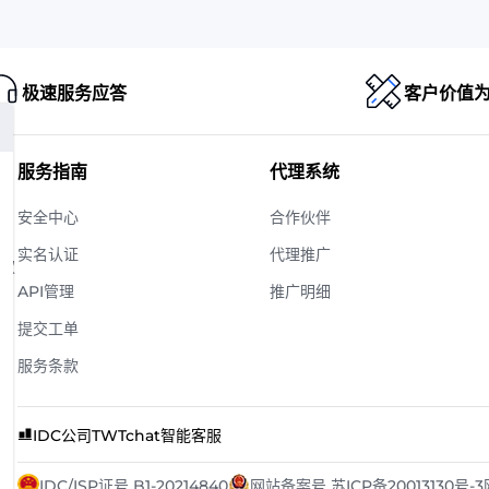
极速服务应答
客户价值
服务指南
代理系统
安全中心
合作伙伴
实名认证
代理推广
版权
API管理
推广明细
提交工单
服务条款
IDC公司
TWTchat智能客服
IDC/ISP证号 B1-20214840
网站备案号 苏ICP备20013130号-3