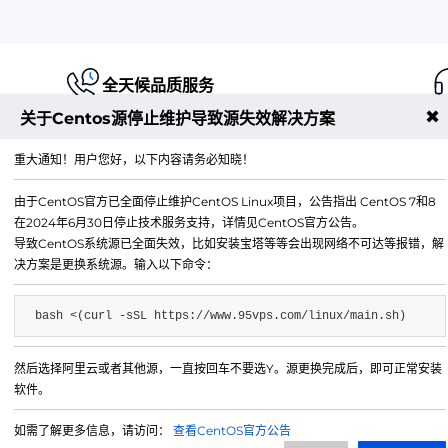
全天候品质服务
✖
关于Centos源停止维护导致源失效解决方案
重大通知！用户您好，以下内容请务必知晓！
由于CentOS官方已全面停止维护CentOS Linux项目，公告指出 CentOS 7和8
江苏铭联云计算有限公司
在2024年6月30日停止技术服务支持，详情见CentOS官方公告。
Copyright © 2019-2026 All Rights Reserved.铭联科技 
导致CentOS系统源已全面失效，比如安装宝塔等等会出现网络不可达等报错，解
所有
决方案是更换系统源。输入以下命令：
电子邮箱：
mail@6w.cx
bash <(curl -sSL https://www.95vps.com/linux/main.sh)
商务QQ：
37809874
公司地址：
苏州市姑苏区博济江南智造园1幢2029室
然后选择阿里云或者其他源，一直按回车不要选Y。源更换完成后，即可正常安装
软件。
如需了解更多信息，请访问：
查看CentOS官方公告