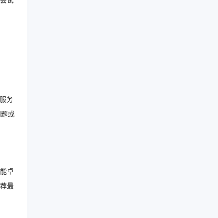
尝试
服务
问题或
能卓
荐最