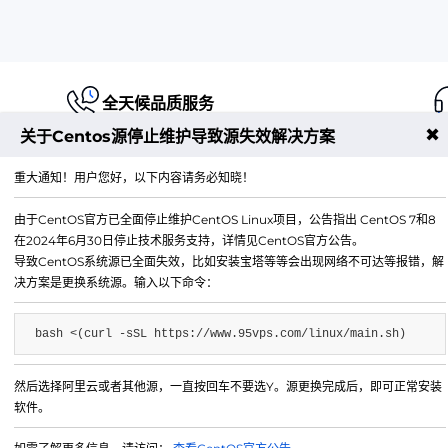
全天候品质服务
✖
关于Centos源停止维护导致源失效解决方案
重大通知！用户您好，以下内容请务必知晓！
由于CentOS官方已全面停止维护CentOS Linux项目，公告指出 CentOS 7和8
江苏铭联云计算有限公司
在2024年6月30日停止技术服务支持，详情见CentOS官方公告。
Copyright © 2019-2026 All Rights Reserved.铭联科技 
导致CentOS系统源已全面失效，比如安装宝塔等等会出现网络不可达等报错，解
所有
决方案是更换系统源。输入以下命令：
电子邮箱：
mail@6w.cx
bash <(curl -sSL https://www.95vps.com/linux/main.sh)
商务QQ：
37809874
公司地址：
苏州市姑苏区博济江南智造园1幢2029室
然后选择阿里云或者其他源，一直按回车不要选Y。源更换完成后，即可正常安装
软件。