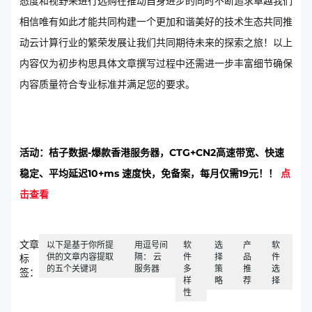
态度和视野来进行选购在推动自身进步的同时不断追求卓越我们
相信唯有如此才能共同构建一个更加和谐美好的技术生态共同推
动云计算行业的繁荣发展让我们共同期待未来的探索之旅！以上
内容仅为初步构思具体文章撰写过程中还需进一步丰富细节确保
内容质量符合专业标准并满足您的要求。
活动：桔子数据-爆款香港服务器，CTG+CN2高速带宽、快速
稳定、平均延迟10+ms 速度快，免备案，每月仅需19元！！
点
击查看
文章
以下是基于你所提
用逗号间
软
选
产
软
供的文章内容提取
隔： 云
件
择
品
件
标
的五个关键词
服务器
多
策
推
选
签：
样
略
荐
择
性