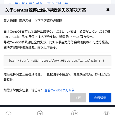
上一篇：提升网站性能，迈向卓越之路
✖
关于Centos源停止维护导致源失效解决方案
下一篇：Supervisor CentOS安装 | 详细步骤与配置指南
重大通知！用户您好，以下内容请务必知晓！
由于CentOS官方已全面停止维护CentOS Linux项目，公告指出 CentOS 7和
8在2024年6月30日停止技术服务支持，详情见CentOS官方公告。
导致CentOS系统源已全面失效，比如安装宝塔等等会出现网络不可达等报错，
解决方案是更换系统源。输入以下命令：
bash <(curl -sSL https://www.95vps.com/linux/main.sh)
然后选择阿里云或者其他源，一直按回车不要选Y。源更换完成后，即可正常安
微信公众号
装软件。
IDC/ISP证号 B1-20214840
如需了解更多信息，请访问：
查看CentOS官方公告
网站备案号 苏ICP备20013130号-3
关闭
查看详情
网站地图