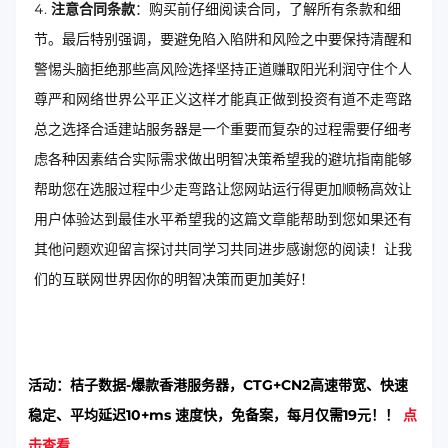
注意合同条款
：购买前仔细阅读合同，了解所有条款和细
节。最后特别强调，要避免陷入陷阱和风险之中要保持清醒和
警惕头脑拒绝那些高风险选择坚持正道赚取阳光利润守住个人
尊严和网络世界公平正义这样才能真正做到投资有道不走弯路
总之选择合适建站服务器是一个重要而复杂的过程需要仔细考
虑各种因素结合实际需求做出明智决策希望我的避坑指南能够
帮助您在选服过程中少走弯路让您网站运行得更加顺畅高效让
用户体验达到最佳水平希望我的这篇文章能帮助到您如果还有
其他问题欢迎留言探讨共同学习共同进步感谢您的阅读！让我
们的互联网世界因你的明智决策而更加美好！
活动：桔子数据-爆款香港服务器，CTG+CN2高速带宽、快速
稳定、平均延迟10+ms 速度快，免备案，每月仅需19元！！
点
击查看