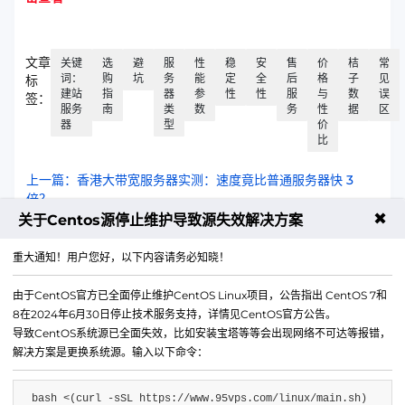
文章
关键
选
避
服
性
稳
安
售
价
桔
常
词：
购
坑
务
能
定
全
后
格
子
见
标
建站
指
器
参
性
性
服
与
数
误
签：
服务
南
类
数
务
性
据
区
器
型
价
比
上一篇：香港大带宽服务器实测：速度竟比普通服务器快 3
倍？​
✖
关于Centos源停止维护导致源失效解决方案
下一篇：香港服务器 VS 内地服务器：跨境业务该如何抉择？​
重大通知！用户您好，以下内容请务必知晓！
由于CentOS官方已全面停止维护CentOS Linux项目，公告指出 CentOS 7和
8在2024年6月30日停止技术服务支持，详情见CentOS官方公告。
导致CentOS系统源已全面失效，比如安装宝塔等等会出现网络不可达等报错，
解决方案是更换系统源。输入以下命令：
bash <(curl -sSL https://www.95vps.com/linux/main.sh)