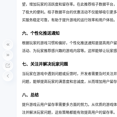
望，增加玩家的活跃度和留存率。在此推荐桔子数据平台，
了极大的便利。桔子数据平台的优惠活动不仅能够吸引更多
买服务稳定可靠，有助于提升游戏的运行效率和用户体验。
六、个性化推送通知
根据玩家的游戏习惯和偏好，个性化推送通知是提高用户留
活动、为玩家推荐感兴趣的游戏内容等。这样能够让玩家感
七、关注并解决玩家问题
当玩家在游戏中遇到问题或反馈时，开发者需要及时关注并
问题，能够提高玩家的满意度和忠诚度，从而增加用户留存
八、总结
提升游戏云用户留存率需要多方面的努力。从优质的游戏体
注并解决玩家问题，这些策略都能有效提高用户的留存率。