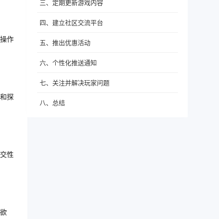
三、定期更新游戏内容
四、建立社区交流平台
操作
五、推出优惠活动
六、个性化推送通知
七、关注并解决玩家问题
和探
八、总结
交性
欲