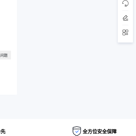
家问题
为先
全方位安全保障