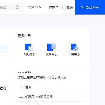
文档中心
控制台
登录
免费注册
全部产品
新闻资讯
帮助文档
更多栏目
热销推荐
香港精品CN2云
新闻动态
文档中心
下载中心
香港优化CN2云
目录结构
游戏云用户留存策略：留住更多玩家
一、引言
摆在
二、优质用户体验是关键