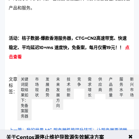
产品和服务。
活动：桔子数据-爆款香港服务器，CTG+CN2高速带宽、快速
稳定、平均延迟10+ms 速度快，免备案，每月仅需19元！！
点
击查看
文章
关键
市
发
未
技
竞
需
供
产
服
新
词提
场
展
来
术
争
求
应
品
务
兴
标
取结
现
趋
发
创
增
商
质
水
市
签：
果如
状
势
展
新
长
量
平
场
下：
方
免备
向
案服
务器
上一篇：我的世界 MC 服务器性能提升技巧：让服务器更流畅​
✖
关于Centos源停止维护导致源失效解决方案