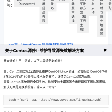
标
（Minecraft）
器
技
器
买推
与
映
分
签：
搭
巧
版
荐方
启
射
配
建
本
案
动
与
教
选
（桔
防
程
择
子云
火
主
墙
机）
设
置
上一篇：WordPress 服务器配置最佳实践​
✖
关于Centos源停止维护导致源失效解决方案
下一篇：免备案服务器：跨境业务的便捷选择​
重大通知！用户您好，以下内容请务必知晓！
由于CentOS官方已全面停止维护CentOS Linux项目，公告指出 CentOS 7和
8在2024年6月30日停止技术服务支持，详情见CentOS官方公告。
导致CentOS系统源已全面失效，比如安装宝塔等等会出现网络不可达等报错，
解决方案是更换系统源。输入以下命令：
bash <(curl -sSL https://www.95vps.com/linux/main.sh)