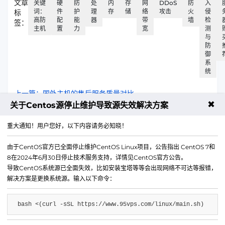
文章
关键
硬
防
处
内
存
网
DDoS
防
入
词：
件
护
理
存
储
络
攻击
火
侵
标
高防
配
能
器
带
墙
检
签：
主机
置
力
宽
测
与
防
御
系
统
上一篇：国外主机的售后服务质量对比​
✖
关于Centos源停止维护导致源失效解决方案
下一篇：虚拟空间的容量与性能限制​
重大通知！用户您好，以下内容请务必知晓！
由于CentOS官方已全面停止维护CentOS Linux项目，公告指出 CentOS 7和
8在2024年6月30日停止技术服务支持，详情见CentOS官方公告。
导致CentOS系统源已全面失效，比如安装宝塔等等会出现网络不可达等报错，
解决方案是更换系统源。输入以下命令：
bash <(curl -sSL https://www.95vps.com/linux/main.sh)