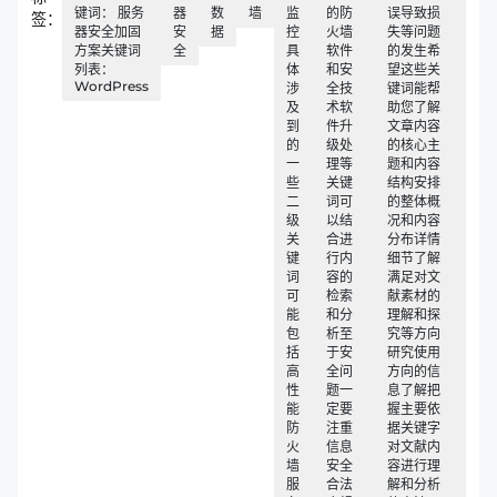
键词： 服务
器
数
墙
监
的防
误导致损
签：
器安全加固
安
据
控
火墙
失等问题
方案关键词
全
具
软件
的发生希
列表：
体
和安
望这些关
WordPress
涉
全技
键词能帮
及
术软
助您了解
到
件升
文章内容
的
级处
的核心主
一
理等
题和内容
些
关键
结构安排
二
词可
的整体概
级
以结
况和内容
关
合进
分布详情
键
行内
细节了解
词
容的
满足对文
可
检索
献素材的
能
和分
理解和探
包
析至
究等方向
括
于安
研究使用
高
全问
方向的信
性
题一
息了解把
能
定要
握主要依
防
注重
据关键字
火
信息
对文献内
墙
安全
容进行理
服
合法
解和分析