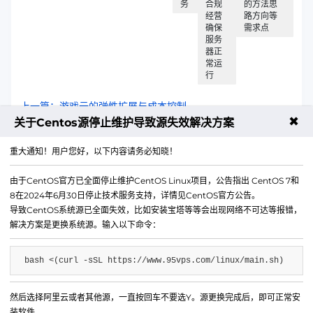
务
合规
的方法思
经营
路方向等
确保
需求点
服务
器正
常运
行
上一篇：游戏云的弹性扩展与成本控制​
✖
关于Centos源停止维护导致源失效解决方案
下一篇：我的世界 MC 服务器的插件安装与管理​
重大通知！用户您好，以下内容请务必知晓！
由于CentOS官方已全面停止维护CentOS Linux项目，公告指出 CentOS 7和
8在2024年6月30日停止技术服务支持，详情见CentOS官方公告。
导致CentOS系统源已全面失效，比如安装宝塔等等会出现网络不可达等报错，
解决方案是更换系统源。输入以下命令：
bash <(curl -sSL https://www.95vps.com/linux/main.sh)
然后选择阿里云或者其他源，一直按回车不要选Y。源更换完成后，即可正常安
微信公众号
装软件。