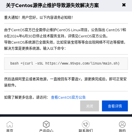
✖
关于Centos源停止维护导致源失效解决方案
下一篇：国外主机的服务器重启管理​
重大通知！用户您好，以下内容请务必知晓！
由于CentOS官方已全面停止维护CentOS Linux项目，公告指出 CentOS 7和
8在2024年6月30日停止技术服务支持，详情见CentOS官方公告。
导致CentOS系统源已全面失效，比如安装宝塔等等会出现网络不可达等报错，
解决方案是更换系统源。输入以下命令：
bash <(curl -sSL https://www.95vps.com/linux/main.sh)
然后选择阿里云或者其他源，一直按回车不要选Y。源更换完成后，即可正常安
微信公众号
装软件。
IDC/ISP证号 B1-20214840
如需了解更多信息，请访问：
查看CentOS官方公告
网站备案号 苏ICP备20013130号-3
关闭
查看详情
网站地图
首页
产品中心
联系我们
我的