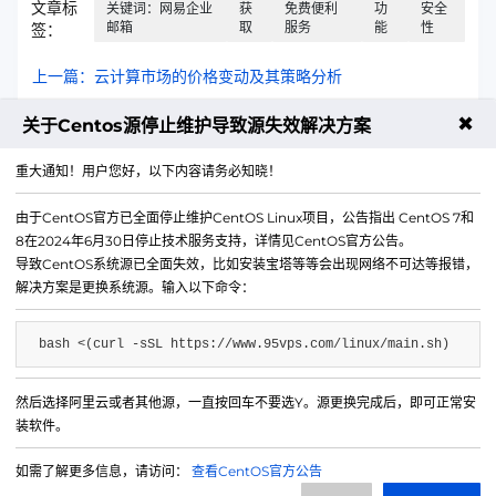
文章标
关键词：网易企业
获
免费便利
功
安全
邮箱
取
服务
能
性
签：
上一篇：云计算市场的价格变动及其策略分析
✖
下一篇：企业服务器租用全指南：选型策略与成本优化方案 | 数
关于Centos源停止维护导致源失效解决方案
据中心服务解析
重大通知！用户您好，以下内容请务必知晓！
由于CentOS官方已全面停止维护CentOS Linux项目，公告指出 CentOS 7和
8在2024年6月30日停止技术服务支持，详情见CentOS官方公告。
导致CentOS系统源已全面失效，比如安装宝塔等等会出现网络不可达等报错，
解决方案是更换系统源。输入以下命令：
bash <(curl -sSL https://www.95vps.com/linux/main.sh)
然后选择阿里云或者其他源，一直按回车不要选Y。源更换完成后，即可正常安
微信公众号
装软件。
IDC/ISP证号 B1-20214840
如需了解更多信息，请访问：
查看CentOS官方公告
网站备案号 苏ICP备20013130号-3