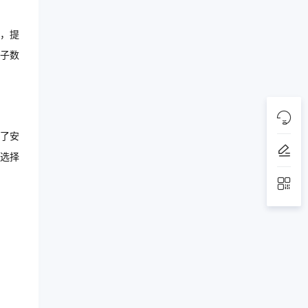
，提
子数
了安
选择