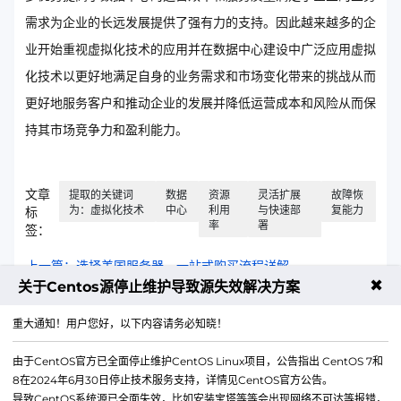
需求为企业的长远发展提供了强有力的支持。因此越来越多的企
业开始重视虚拟化技术的应用并在数据中心建设中广泛应用虚拟
化技术以更好地满足自身的业务需求和市场变化带来的挑战从而
更好地服务客户和推动企业的发展并降低运营成本和风险从而保
持其市场竞争力和盈利能力。
文章
提取的关键词
数据
资源
灵活扩展
故障恢
为：虚拟化技术
中心
利用
与快速部
复能力
标
率
署
签：
上一篇：选择美国服务器，一站式购买流程详解
✖
关于Centos源停止维护导致源失效解决方案
下一篇：虚拟主机与云计算，新的技术篇章
重大通知！用户您好，以下内容请务必知晓！
由于CentOS官方已全面停止维护CentOS Linux项目，公告指出 CentOS 7和
8在2024年6月30日停止技术服务支持，详情见CentOS官方公告。
导致CentOS系统源已全面失效，比如安装宝塔等等会出现网络不可达等报错，