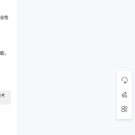
全性
能，
性考