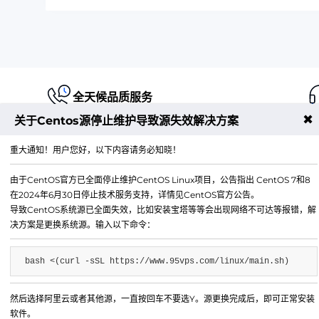
全天候品质服务
✖
关于Centos源停止维护导致源失效解决方案
重大通知！用户您好，以下内容请务必知晓！
由于CentOS官方已全面停止维护CentOS Linux项目，公告指出 CentOS 7和8
江苏铭联云计算有限公司
在2024年6月30日停止技术服务支持，详情见CentOS官方公告。
Copyright © 2019-2026 All Rights Reserved.铭联科技 
导致CentOS系统源已全面失效，比如安装宝塔等等会出现网络不可达等报错，解
所有
决方案是更换系统源。输入以下命令：
电子邮箱：
mail@6w.cx
bash <(curl -sSL https://www.95vps.com/linux/main.sh)
商务QQ：
37809874
公司地址：
苏州市姑苏区博济江南智造园1幢2029室
然后选择阿里云或者其他源，一直按回车不要选Y。源更换完成后，即可正常安装
软件。