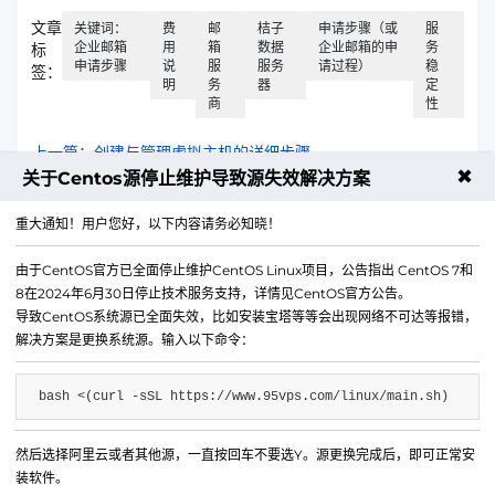
文章
关键词：
费
邮
桔子
申请步骤（或
服
企业邮箱
用
箱
数据
企业邮箱的申
务
标
申请步骤
说
服
服务
请过程）
稳
签：
明
务
器
定
商
性
上一篇：创建与管理虚拟主机的详细步骤
✖
关于Centos源停止维护导致源失效解决方案
下一篇：CDN网络加速，现状、原理与重要性
重大通知！用户您好，以下内容请务必知晓！
由于CentOS官方已全面停止维护CentOS Linux项目，公告指出 CentOS 7和
8在2024年6月30日停止技术服务支持，详情见CentOS官方公告。
导致CentOS系统源已全面失效，比如安装宝塔等等会出现网络不可达等报错，
解决方案是更换系统源。输入以下命令：
bash <(curl -sSL https://www.95vps.com/linux/main.sh)
然后选择阿里云或者其他源，一直按回车不要选Y。源更换完成后，即可正常安
微信公众号
装软件。