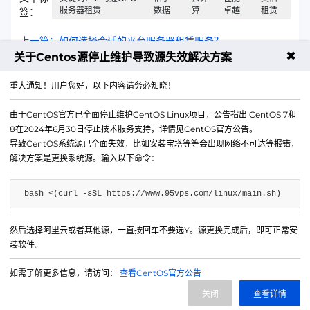
服务器租赁
数据
算
卓越
租赁
签：
上一篇：如何选择合适的平台服务器租赁服务？
✖
关于Centos源停止维护导致源失效解决方案
下一篇：如何利用备份插件高效恢复WordPress网站？
重大通知！用户您好，以下内容请务必知晓！
由于CentOS官方已全面停止维护CentOS Linux项目，公告指出 CentOS 7和
8在2024年6月30日停止技术服务支持，详情见CentOS官方公告。
导致CentOS系统源已全面失效，比如安装宝塔等等会出现网络不可达等报错，
解决方案是更换系统源。输入以下命令：
bash <(curl -sSL https://www.95vps.com/linux/main.sh)
然后选择阿里云或者其他源，一直按回车不要选Y。源更换完成后，即可正常安
微信公众号
装软件。
IDC/ISP证号 B1-20214840
如需了解更多信息，请访问：
查看CentOS官方公告
网站备案号 苏ICP备20013130号-3
关闭
查看详情
网站地图