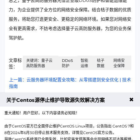
总之，量子云高防服务器凭借企业级DDoS防护和智能运维能
力，为企业提供了全方位的网络安全保障。结合桔子数据的优质
服务，将助您打造更安全、更稳定的网络环境。如果您对网络安
全有更高需求，不妨考虑选择量子云高防服务器，为您的业务保
驾护航。
文章标
关键词：量子云
DDoS
智能
桔子
网络安
高防服务器
防护
运维
数据
全保障
签：
上一篇：云服务器环境配置全攻略：从零搭建到安全优化 | 技术
指南
✖
下一篇：菲律宾独立服务器：企业全球化部署的最佳解决方案 |
关于Centos源停止维护导致源失效解决方案
数据安全与高效运营指南
重大通知！用户您好，以下内容请务必知晓！
由于CentOS官方已全面停止维护CentOS Linux项目，公告指出 CentOS 7和
8在2024年6月30日停止技术服务支持，详情见CentOS官方公告。
导致CentOS系统源已全面失效，比如安装宝塔等等会出现网络不可达等报错，