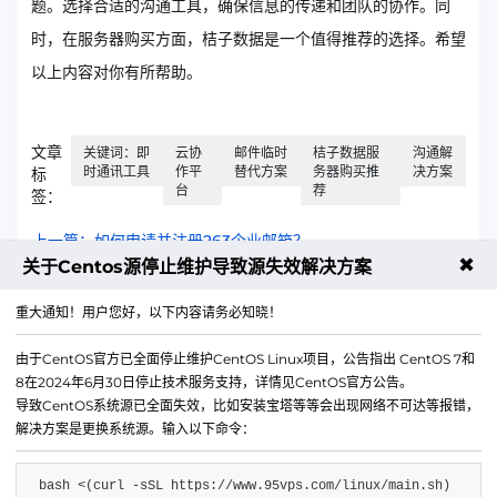
题。选择合适的沟通工具，确保信息的传递和团队的协作。同
时，在服务器购买方面，桔子数据是一个值得推荐的选择。希望
以上内容对你有所帮助。
文章
关键词：即
云协
邮件临时
桔子数据服
沟通解
时通讯工具
作平
替代方案
务器购买推
决方案
标
台
荐
签：
上一篇：如何申请并注册263企业邮箱？
✖
关于Centos源停止维护导致源失效解决方案
下一篇：如何正确申请企业邮箱以避免常见问题
重大通知！用户您好，以下内容请务必知晓！
由于CentOS官方已全面停止维护CentOS Linux项目，公告指出 CentOS 7和
8在2024年6月30日停止技术服务支持，详情见CentOS官方公告。
导致CentOS系统源已全面失效，比如安装宝塔等等会出现网络不可达等报错，
解决方案是更换系统源。输入以下命令：
bash <(curl -sSL https://www.95vps.com/linux/main.sh)