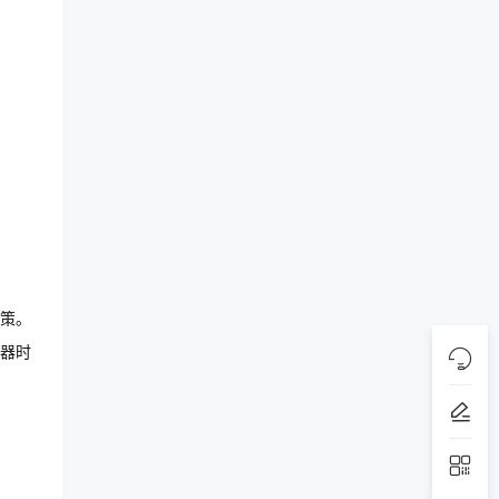
策。
器时