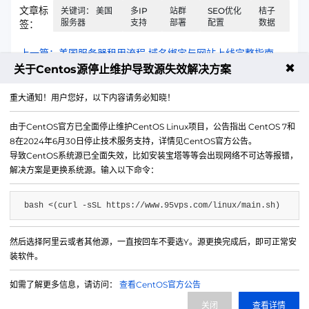
文章标
关键词： 美国
多IP
站群
SEO优化
桔子
服务器
支持
部署
配置
数据
签：
上一篇：美国服务器租用流程 域名绑定与网站上线完整指南
✖
关于Centos源停止维护导致源失效解决方案
下一篇：美国服务器带宽计费方式 不限流量与按流量计费对比
重大通知！用户您好，以下内容请务必知晓！
由于CentOS官方已全面停止维护CentOS Linux项目，公告指出 CentOS 7和
8在2024年6月30日停止技术服务支持，详情见CentOS官方公告。
导致CentOS系统源已全面失效，比如安装宝塔等等会出现网络不可达等报错，
解决方案是更换系统源。输入以下命令：
bash <(curl -sSL https://www.95vps.com/linux/main.sh)
然后选择阿里云或者其他源，一直按回车不要选Y。源更换完成后，即可正常安
微信公众号
装软件。
IDC/ISP证号 B1-20214840
如需了解更多信息，请访问：
查看CentOS官方公告
网站备案号 苏ICP备20013130号-3
关闭
查看详情