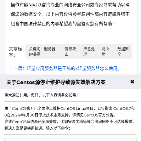
操作有疑问可以咨询专业的网络安全公司或专家寻求帮助以确
保您的数据安全。以上内容仅供参考原创性高内容逻辑性强不
包含中国法律禁止的内容希望我的回答对您有所帮助！
文章标
关键词：服务器
网络攻
应急处
防火
数据安
IP暴露
击
理
墙
全
签：
上一篇：轻量应用服务器是干嘛的?轻量服务器怎么使用。
✖
下一篇：什么是外部网关协议？一篇文章带你读懂所有外部网
关于Centos源停止维护导致源失效解决方案
关协议
重大通知！用户您好，以下内容请务必知晓！
由于CentOS官方已全面停止维护CentOS Linux项目，公告指出 CentOS 7和
8在2024年6月30日停止技术服务支持，详情见CentOS官方公告。
导致CentOS系统源已全面失效，比如安装宝塔等等会出现网络不可达等报错，
解决方案是更换系统源。输入以下命令：