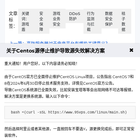
文章
关键
安
游戏
DDoS
行为
数据
桔
词：
全
业务
防护
监测
安全
子
标
游戏
保
安全
与拦
保护
数
签：
盾
障
截
据
上一篇：高防服务器对于电商平台有哪些关键意义？
✖
关于Centos源停止维护导致源失效解决方案
下一篇：什么是Cookie？Cookie 的核心定义
重大通知！用户您好，以下内容请务必知晓！
由于CentOS官方已全面停止维护CentOS Linux项目，公告指出 CentOS 7和
8在2024年6月30日停止技术服务支持，详情见CentOS官方公告。
导致CentOS系统源已全面失效，比如安装宝塔等等会出现网络不可达等报错，
解决方案是更换系统源。输入以下命令：
bash <(curl -sSL https://www.95vps.com/linux/main.sh)
然后选择阿里云或者其他源，一直按回车不要选Y。源更换完成后，即可正常安
微信公众号
装软件。