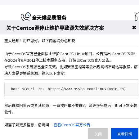
全天候品质服务
✖
关于Centos源停止维护导致源失效解决方案
重大通知！用户您好，以下内容请务必知晓！
由于CentOS官方已全面停止维护CentOS Linux项目，公告指出 CentOS 7和8
江苏铭联云计算有限公司
在2024年6月30日停止技术服务支持，详情见CentOS官方公告。
Copyright © 2019-2026 All Rights Reserved.铭联科技 
导致CentOS系统源已全面失效，比如安装宝塔等等会出现网络不可达等报错，解
所有
决方案是更换系统源。输入以下命令：
电子邮箱：
mail@6w.cx
bash <(curl -sSL https://www.95vps.com/linux/main.sh)
商务QQ：
37809874
公司地址：
苏州市姑苏区博济江南智造园1幢2029室
然后选择阿里云或者其他源，一直按回车不要选Y。源更换完成后，即可正常安装
软件。
如需了解更多信息，请访问：
查看CentOS官方公告
关闭
查看详情
微信公众号