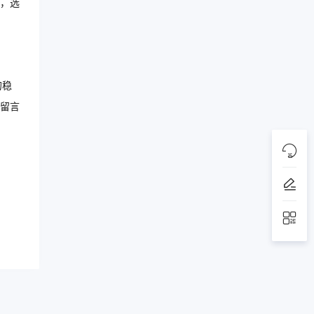
，选
的稳
留言