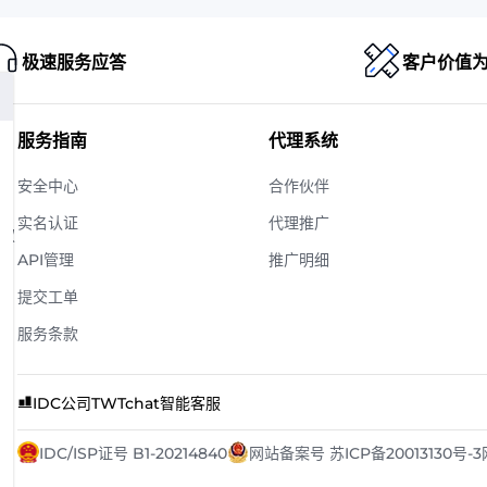
极速服务应答
客户价值
服务指南
代理系统
安全中心
合作伙伴
实名认证
代理推广
版权
API管理
推广明细
提交工单
服务条款
IDC公司
TWTchat智能客服
IDC/ISP证号 B1-20214840
网站备案号 苏ICP备20013130号-3