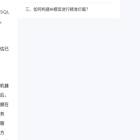
三、如何构建AI模型进行精准拦截？
SQL
。
评估已
机器
最后，
据在
服务
服
的方