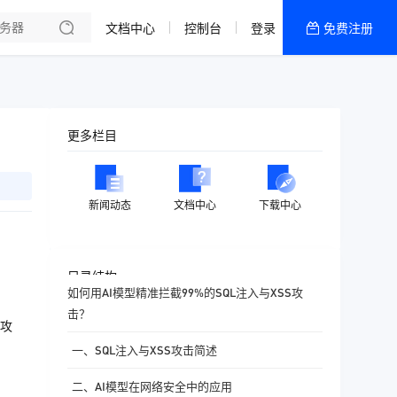
文档中心
控制台
登录
免费注册
全部产品
新闻资讯
帮助文档
更多栏目
热销推荐
香港精品CN2云
新闻动态
文档中心
下载中心
香港优化CN2云
目录结构
如何用AI模型精准拦截99%的SQL注入与XSS攻
击？
种攻
一、SQL注入与XSS攻击简述
二、AI模型在网络安全中的应用