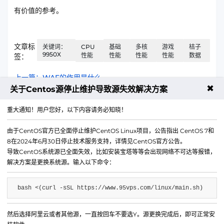
有价值的参考。
文章标
关键词：
CPU
基础
多核
游戏
桔子
9950X
性能
性能
性能
性能
数据
签：
上一篇：WAF的作用是什么
✖
关于Centos源停止维护导致源失效解决方案
下一篇：快卫士软件如何实现网页防篡改的？
重大通知！用户您好，以下内容请务必知晓！
由于CentOS官方已全面停止维护CentOS Linux项目，公告指出 CentOS 7和
8在2024年6月30日停止技术服务支持，详情见CentOS官方公告。
导致CentOS系统源已全面失效，比如安装宝塔等等会出现网络不可达等报错，
解决方案是更换系统源。输入以下命令：
bash <(curl -sSL https://www.95vps.com/linux/main.sh)
然后选择阿里云或者其他源，一直按回车不要选Y。源更换完成后，即可正常安
微信公众号