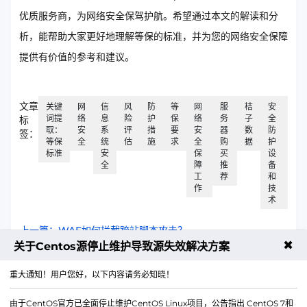
优质服务商，为网络安全保驾护航。希望通过本文的解读和分
析，能帮助大家更好地理解等保的标准，并为您的网络安全保障
提供有价值的参考和建议。
文章
关键
网
信
风
防
等
网
服
桔
安
词提
络
息
险
护
保
络
务
子
全
标
取：
安
系
评
措
要
安
器
数
防
签：
等保
全
统
估
施
求
全
购
据
护
标准
安
保
买
设
全
障
推
备
工
荐
和
作
技
术
上一篇：WAF如何拦截跨站脚本攻击？
✖
关于Centos源停止维护导致源失效解决方案
下一篇：物理机和云服务器的区别
重大通知！用户您好，以下内容请务必知晓！
由于CentOS官方已全面停止维护CentOS Linux项目，公告指出 CentOS 7和