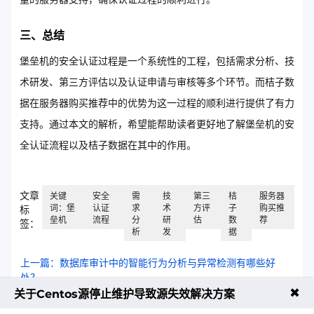
三、总结
堡垒机的安全认证过程是一个系统性的工程，包括需求分析、技
术研发、第三方评估以及认证申请与审核等多个环节。而桔子数
据在服务器购买推荐中的优势为这一过程的顺利进行提供了有力
支持。通过本文的解析，希望能帮助读者更好地了解堡垒机的安
全认证流程以及桔子数据在其中的作用。
文章
关键
安全
需
技
第三
桔
服务器
词：堡
认证
求
术
方评
子
购买推
标
垒机
流程
分
研
估
数
荐
签：
析
发
据
上一篇：数据库审计中的智能行为分析与异常检测有哪些好
处？
✖
关于Centos源停止维护导致源失效解决方案
下一篇：等保对中小型企业意味着什么？