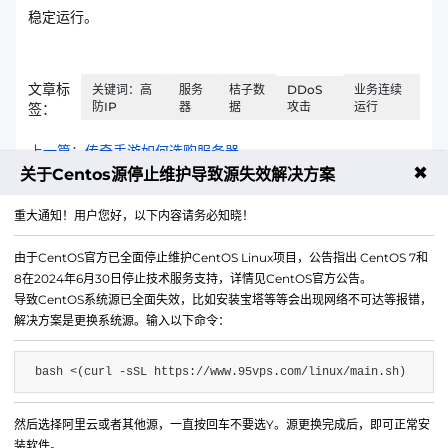
稳定运行。
文章标
关键词：高
服务
桔子数
DDoS
业务连续
防IP
器
据
攻击
运行
签：
上一篇：传奇手游如何选购服务器
✖
关于Centos源停止维护导致源失效解决方案
下一篇：部署WAF的作用是什么
重大通知！用户您好，以下内容请务必知晓！
由于CentOS官方已全面停止维护CentOS Linux项目，公告指出 CentOS 7和
8在2024年6月30日停止技术服务支持，详情见CentOS官方公告。
导致CentOS系统源已全面失效，比如安装宝塔等等会出现网络不可达等报错，
解决方案是更换系统源。输入以下命令：
bash <(curl -sSL https://www.95vps.com/linux/main.sh)
然后选择阿里云或者其他源，一直按回车不要选Y。源更换完成后，即可正常安
微信公众号
装软件。