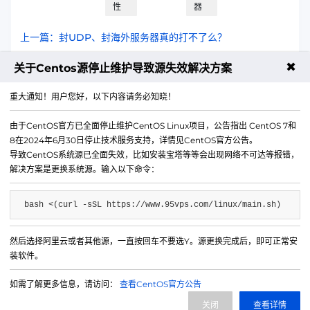
性
器
上一篇：封UDP、封海外服务器真的打不了么？
✖
下一篇：微信小程序遭遇攻击了，如何选择—款高效的高防lP
关于Centos源停止维护导致源失效解决方案
防御?
重大通知！用户您好，以下内容请务必知晓！
由于CentOS官方已全面停止维护CentOS Linux项目，公告指出 CentOS 7和
8在2024年6月30日停止技术服务支持，详情见CentOS官方公告。
导致CentOS系统源已全面失效，比如安装宝塔等等会出现网络不可达等报错，
解决方案是更换系统源。输入以下命令：
bash <(curl -sSL https://www.95vps.com/linux/main.sh)
然后选择阿里云或者其他源，一直按回车不要选Y。源更换完成后，即可正常安
微信公众号
装软件。
IDC/ISP证号 B1-20214840
如需了解更多信息，请访问：
查看CentOS官方公告
网站备案号 苏ICP备20013130号-3
关闭
查看详情
网站地图