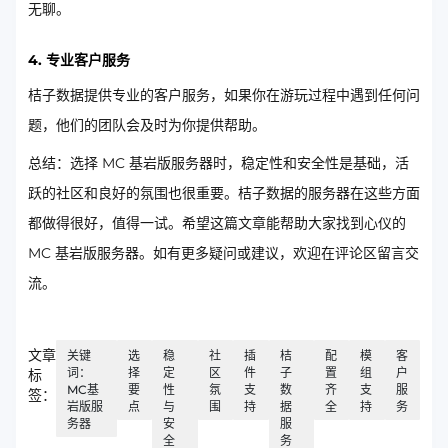
无聊。
4. 专业客户服务
桔子数据提供专业的客户服务，如果你在游玩过程中遇到任何问
题，他们的团队会及时为你提供帮助。
总结：选择 MC 基岩版服务器时，稳定性和安全性是基础，活
跃的社区和良好的氛围也很重要。桔子数据的服务器在这些方面
都做得很好，值得一试。希望这篇文章能帮助大家找到心仪的
MC 基岩版服务器。如有更多疑问或建议，欢迎在评论区留言交
流。
文章
关键
选
稳
社
插
桔
配
模
客
词：
择
定
区
件
子
置
组
户
标
MC基
要
性
氛
支
数
齐
支
服
签：
岩版服
点
与
围
持
据
全
持
务
务器
安
服
全
务