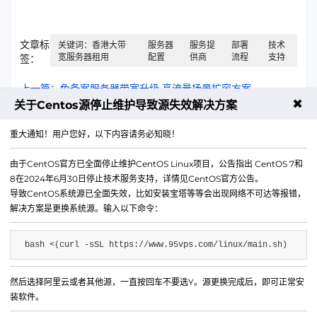
文章标
关键词：香港大带
服务器
服务提
部署
技术
宽服务器租用
配置
供商
流程
支持
签：
上一篇：免备案服务器带宽升级 高流量场景扩容方案
✖
关于Centos源停止维护导致源失效解决方案
下一篇：建站服务器备案流程 2024 个人与企业指南
重大通知！用户您好，以下内容请务必知晓！
由于CentOS官方已全面停止维护CentOS Linux项目，公告指出 CentOS 7和
8在2024年6月30日停止技术服务支持，详情见CentOS官方公告。
导致CentOS系统源已全面失效，比如安装宝塔等等会出现网络不可达等报错，
解决方案是更换系统源。输入以下命令：
bash <(curl -sSL https://www.95vps.com/linux/main.sh)
然后选择阿里云或者其他源，一直按回车不要选Y。源更换完成后，即可正常安
微信公众号
装软件。