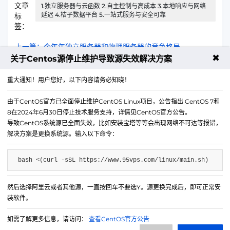
文章
1.独立服务器与云函数 2.自主控制与高成本 3.本地响应与网络
延迟 4.桔子数据平台 5.一站式服务与安全可靠
标
签：
上一篇：今年年独立服务器和物理服务器的竞争格局
✖
关于Centos源停止维护导致源失效解决方案
下一篇：高防云服务器各荷兰机房IO性能实测数据对比
重大通知！用户您好，以下内容请务必知晓！
由于CentOS官方已全面停止维护CentOS Linux项目，公告指出 CentOS 7和
8在2024年6月30日停止技术服务支持，详情见CentOS官方公告。
导致CentOS系统源已全面失效，比如安装宝塔等等会出现网络不可达等报错，
解决方案是更换系统源。输入以下命令：
bash <(curl -sSL https://www.95vps.com/linux/main.sh)
然后选择阿里云或者其他源，一直按回车不要选Y。源更换完成后，即可正常安
微信公众号
装软件。
IDC/ISP证号 B1-20214840
如需了解更多信息，请访问：
查看CentOS官方公告
网站备案号 苏ICP备20013130号-3