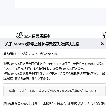
全天候品质服务
✖
关于Centos源停止维护导致源失效解决方案
重大通知！用户您好，以下内容请务必知晓！
由于CentOS官方已全面停止维护CentOS Linux项目，公告指出 CentOS 7和8
江苏铭联云计算有限公司
在2024年6月30日停止技术服务支持，详情见CentOS官方公告。
Copyright © 2019-2026 All Rights Reserved.铭联科技 
导致CentOS系统源已全面失效，比如安装宝塔等等会出现网络不可达等报错，解
所有
决方案是更换系统源。输入以下命令：
电子邮箱：
mail@6w.cx
bash <(curl -sSL https://www.95vps.com/linux/main.sh)
商务QQ：
37809874
公司地址：
苏州市姑苏区博济江南智造园1幢2029室
然后选择阿里云或者其他源，一直按回车不要选Y。源更换完成后，即可正常安装