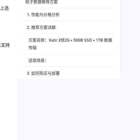
桔子数据推荐方案
上选
1. 性能与价格分析
2. 推荐方案详解
方案名称：Vultr 2核2G + 50GB SSD + 1TB 数据
以支持
传输
适用场景：
3. 如何购买与部署
步骤一：注册Vultr账户并登录控制面板。
步骤二：选择配置与位置。
步骤三：添加块存储并启动服务器。
步骤四：安装与配置操作系统。
4. 后续管理与优化