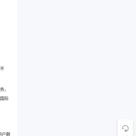
不
务，
国际
用户群