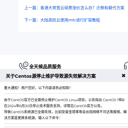
上一篇：香港大带宽云续费涨价怎么办？迁移和替代方案
下一篇：大陆高防云使用mtr进行扩容教程
全天候品质服务
✖
关于Centos源停止维护导致源失效解决方案
重大通知！用户您好，以下内容请务必知晓！
由于CentOS官方已全面停止维护CentOS Linux项目，公告指出 CentOS 7和8
江苏铭联云计算有限公司
在2024年6月30日停止技术服务支持，详情见CentOS官方公告。
Copyright © 2019-2026 All Rights Reserved.铭联科技 
导致CentOS系统源已全面失效，比如安装宝塔等等会出现网络不可达等报错，解
所有
决方案是更换系统源。输入以下命令：
电子邮箱：
mail@6w.cx