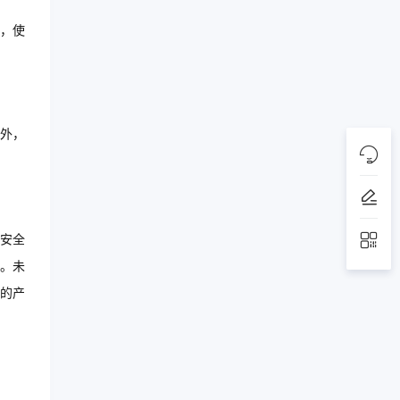
性，使
此外，
和安全
择。未
的产