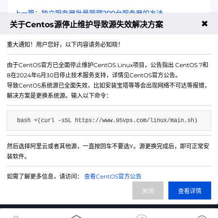
上一篇：独立服务器批量管理200台服务器的方法
✖
关于Centos源停止维护导致源失效解决方案
下一篇：CN2 VPS故障自动切换高可用方案
重大通知！用户您好，以下内容请务必知晓！
由于CentOS官方已全面停止维护CentOS Linux项目，公告指出 CentOS 7和
8在2024年6月30日停止技术服务支持，详情见CentOS官方公告。
导致CentOS系统源已全面失效，比如安装宝塔等等会出现网络不可达等报错，
解决方案是更换系统源。输入以下命令：
bash <(curl -sSL https://www.95vps.com/linux/main.sh)
然后选择阿里云或者其他源，一直按回车不要选Y。源更换完成后，即可正常安
微信公众号
装软件。
IDC/ISP证号 B1-20214840
如需了解更多信息，请访问：
查看CentOS官方公告
网站备案号 苏ICP备20013130号-3
关闭
查看详情
网站地图