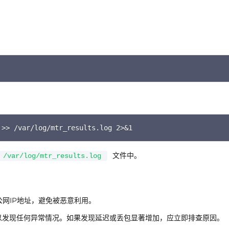
C
C
 >> /var/log/mtr_results.log 2>&1
文件中。
/var/log/mtr_results.log
公网IP地址，避免被恶意利用。
以发现任何异常情况。如果发现延迟或丢包显著增加，应立即排查原因。