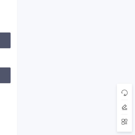
opy
opy