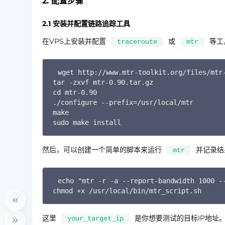
2. 配置步骤
2.1 安装并配置链路追踪工具
在VPS上安装并配置
或
等工
traceroute
mtr
wget http://www.mtr-toolkit.org/files/mtr-
tar -zxvf mtr-0.90.tar.gz

cd mtr-0.90

./configure --prefix=/usr/local/mtr

make

sudo make install
然后，可以创建一个简单的脚本来运行
并记录结
mtr
echo "mtr -r -a --report-bandwidth 1000 --
chmod +x /usr/local/bin/mtr_script.sh
这里
是你想要测试的目标IP地址
your_target_ip