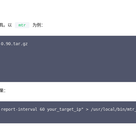
具。以
为例：
mtr
C
0.90.tar.gz

果：
C
report-interval 60 your_target_ip" > /usr/local/bin/mtr_
。