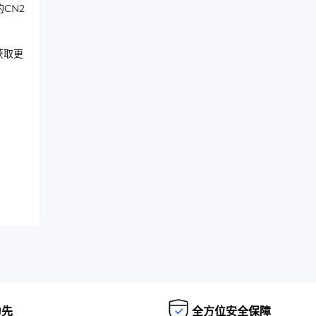
CN2
获取更
为先
全方位安全保障