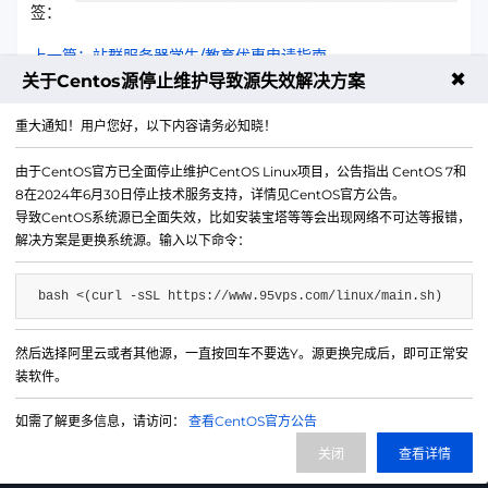
签：
上一篇：站群服务器学生/教育优惠申请指南
✖
关于Centos源停止维护导致源失效解决方案
下一篇：独立服务器网络抖动对直播的影响及优化
重大通知！用户您好，以下内容请务必知晓！
由于CentOS官方已全面停止维护CentOS Linux项目，公告指出 CentOS 7和
8在2024年6月30日停止技术服务支持，详情见CentOS官方公告。
导致CentOS系统源已全面失效，比如安装宝塔等等会出现网络不可达等报错，
解决方案是更换系统源。输入以下命令：
bash <(curl -sSL https://www.95vps.com/linux/main.sh)
然后选择阿里云或者其他源，一直按回车不要选Y。源更换完成后，即可正常安
微信公众号
装软件。
IDC/ISP证号 B1-20214840
如需了解更多信息，请访问：
查看CentOS官方公告
网站备案号 苏ICP备20013130号-3
关闭
查看详情
网站地图