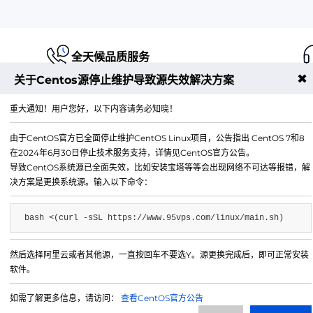
全天候品质服务
✖
关于Centos源停止维护导致源失效解决方案
重大通知！用户您好，以下内容请务必知晓！
由于CentOS官方已全面停止维护CentOS Linux项目，公告指出 CentOS 7和8
江苏铭联云计算有限公司
在2024年6月30日停止技术服务支持，详情见CentOS官方公告。
Copyright © 2019-2026 All Rights Reserved.铭联科技 
导致CentOS系统源已全面失效，比如安装宝塔等等会出现网络不可达等报错，解
所有
决方案是更换系统源。输入以下命令：
电子邮箱：
mail@6w.cx
bash <(curl -sSL https://www.95vps.com/linux/main.sh)
商务QQ：
37809874
公司地址：
苏州市姑苏区博济江南智造园1幢2029室
然后选择阿里云或者其他源，一直按回车不要选Y。源更换完成后，即可正常安装
软件。
如需了解更多信息，请访问：
查看CentOS官方公告