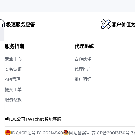
极速服务应答
客户价值
服务指南
代理系统
安全中心
合作伙伴
实名认证
代理推广
版权
API管理
推广明细
提交工单
服务条款
IDC公司
TWTchat智能客服
IDC/ISP证号 B1-20214840
网站备案号 苏ICP备20013130号-3